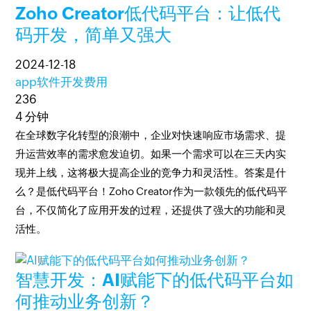
Zoho Creator低代码平台：让低代
码开发，简单又强大
2024-12-18
app软件开发费用
236
4 分钟
在全球数字化转型的浪潮中，企业对快速响应市场需求、提
升运营效率的需求愈发迫切。如果一个需求可以在三天内实
现并上线，这将极大提高企业的竞争力和灵活性。答案是什
么？是低代码平台！Zoho Creator作为一款领先的低代码平
台，不仅简化了应用开发的过程，还提供了强大的功能和灵
活性。
智慧开发：AI赋能下的低代码平台如
何推动业务创新？