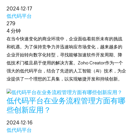
2024-12-17
低代码平台
279
4 分钟
在当今快速变化的商业环境中，企业面临着前所未有的挑战
和机遇。为了保持竞争力并迅速响应市场变化，越来越多的
企业开始转向数字化转型，寻找能够加速软件开发周期、降
低技术门槛且易于使用的解决方案。Zoho Creator作为一个
强大的低代码平台，结合了先进的人工智能（AI）技术，为企
业提供了一个理想的工具集，以实现敏捷开发和持续创新。
低代码平台在业务流程管理方面有哪
些创新应用？
2024-12-16
低代码平台