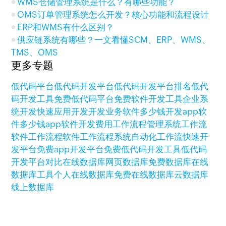
WMS仓储管理系统是什么？有哪些功能？
OMS订单管理系统怎么开发？核心功能和流程设计
ERP和WMS有什么区别？
供应链系统有哪些？一文看懂SCM、ERP、WMS、
TMS、OMS
更多专题
低代码平台
低代码开发平台
低代码开发平台排名
低代
码开发工具
免费低代码平台
免费软件开发工具
企业系
统开发
快速应用开发
开发业务软件多少钱
开发app软
件多少钱
app软件开发费用
工作流程管理系统
工作流
软件
工作流程软件
工作流程系统
自动化工作流
快速开
发平台
免费app开发平台
免费低代码开发工具
低代码
开发平台对比
在线数据库
网页数据库
免费数据库
在线
数据库工具
个人在线数据库
免费在线数据库
云数据库
线上数据库