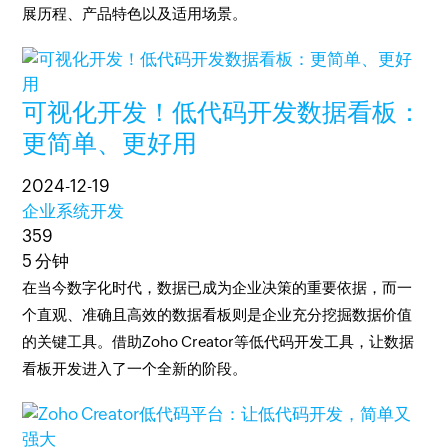
展历程、产品特色以及适用场景。
可视化开发！低代码开发数据看板：
更简单、更好用
2024-12-19
企业系统开发
359
5 分钟
在当今数字化时代，数据已成为企业决策的重要依据，而一
个直观、准确且高效的数据看板则是企业充分挖掘数据价值
的关键工具。借助Zoho Creator等低代码开发工具，让数据
看板开发进入了一个全新的阶段。