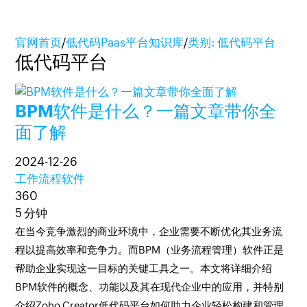
官网首页
/
低代码Paas平台知识库
/
类别: 低代码平台
低代码平台
BPM软件是什么？一篇文章带你全
面了解
2024-12-26
工作流程软件
360
5 分钟
在当今竞争激烈的商业环境中，企业需要不断优化其业务流
程以提高效率和竞争力。而BPM（业务流程管理）软件正是
帮助企业实现这一目标的关键工具之一。本文将详细介绍
BPM软件的概念、功能以及其在现代企业中的应用，并特别
介绍Zoho Creator低代码平台如何助力企业轻松构建和管理