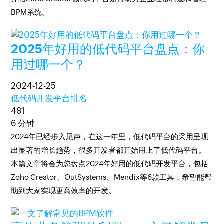
BPM系统。
2025年好用的低代码平台盘点：你
用过哪一个？
2024-12-25
低代码开发平台排名
481
6 分钟
2024年已经步入尾声，在这一年里，低代码平台的采用呈现
出显著的增长趋势，很多开发者都开始用上了低代码平台。
本篇文章将会为您盘点2024年好用的低代码开发平台，包括
Zoho Creator、OutSystems、Mendix等6款工具，希望能帮
助到大家实现更高效率的开发。