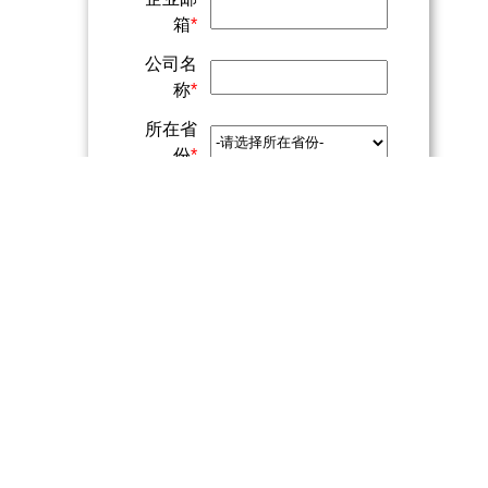
箱
*
公司名
称
*
所在省
份
*
咨询类
型
*
留言内
容
我已阅读并接受Zoho
服务条款
和
隐
私政策
。