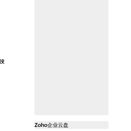
没
Zoho
企业云盘
必读