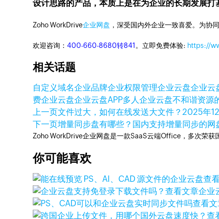
设计思路的产品，本质上是在为企业的长期发展打
Zoho WorkDrive
企业网盘
，深受国内外企业一致喜爱。为协
欢迎咨询：
400-660-8680转841
。立即免费体验:
https://
相关话题
自定义域名
企业品牌
企业权限管理
企业云盘
企业云
费企业云盘
企业云盘APP
多人企业云盘
不和谐资源
上一页
文件过大，如何在线发送大文件？
2025年1
下一页
增量同步盘有哪些？国内支持增量同步的网
Zoho WorkDrive企业网盘是一款SaaS云端Office，
你可能喜欢
查
查看文章
企业
查看文
查