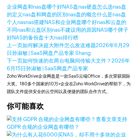
企业网盘和nas盘哪个好
NAS盘
nas硬盘怎么选
nas盘
的定义
nas盘和网盘的区别
nas盘的概念
什么是nas盘
个人nas
nas搭建
NAS和企业网盘哪个好
nas和云盘的
不同
nas和云盘区别
nas不建议用的原因
NAS哪个牌子
好
NAS的备份盘
十大nas排行榜
上一页
如何解决超大附件怎么发送难题
2026年6月29
日
孙淑敏 | SaaS网盘产品专家 Shang
下一页
如何快速的在两台电脑间传输大文件？
2026年
6月15日
孙淑敏 | SaaS网盘产品专家
Zoho WorkDrive企业网盘是一款SaaS云端Office，多次荣获国际
大奖。180多个国家的10万+企业在Zoho WorkDrive的帮助下，为
团队文件提供安全的云空间以及便捷的团队合作方式。
你可能喜欢
查看文章
支持
GDPR 合规的企业网盘有哪些？