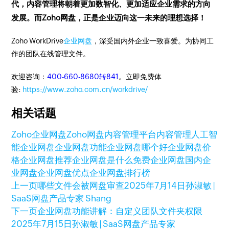
代，
内容管理将朝着更加数智化、更加适应企业需求的方向
发展
。
而Zoho网盘，正是企业迈向这一未来的理想选择！
Zoho WorkDrive
企业网盘
，深受国内外企业一致喜爱。为协同工
作的团队在线管理文件。
欢迎咨询：
400-660-8680转841
。立即免费体
验:
https://www.zoho.com.cn/workdrive/
相关话题
Zoho企业网盘
Zoho网盘
内容管理平台
内容管理
人工智
能
企业网盘
企业网盘功能
企业网盘哪个好
企业网盘价
格
企业网盘推荐
企业网盘是什么
免费企业网盘
国内企
业网盘
企业网盘优点
企业网盘排行榜
上一页
哪些文件会被网盘审查
2025年7月14日
孙淑敏 |
SaaS网盘产品专家 Shang
下一页
企业网盘功能讲解：自定义团队文件夹权限
2025年7月15日
孙淑敏 | SaaS网盘产品专家