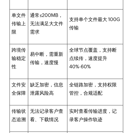
单文件
通常≤200MB，
支持单个文件最大 100G
传输上
无法满足大文件
传输
限
需求
跨境传
全球节点覆盖，支持断
易中断，需重新
输稳定
点续传，速度提升
传输，速度慢
性
40%-60%
文件安
缺乏加密，信息
全链路加密，支持权限
全保障
泄露风险高
管控，合规适配
传输状
无法记录客户查
实时查看传输进度，记
态追溯
看、下载情况
录客户操作轨迹