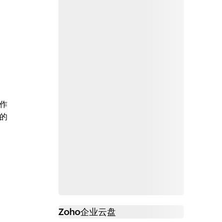
作
的
Zoho
企业云盘
必读