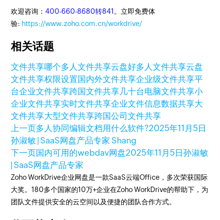
欢迎咨询：
400-660-8680转841
。立即免费体
验:
https://www.zoho.com.cn/workdrive/
相关话题
文件共享
哪个多人文件共享云盘好
多人文件共享云盘
文件共享权限设置
国内外文件共享
企业级文件共享平
台
企业文件共享
跨国文件共享
几十台电脑文件共享
小
企业文件共享
实时文件共享
企业文件信息数据共享
大
文件共享
大型文件共享
跨国公司文件共享
上一页
多人协同编辑文档用什么软件?
2025年11月5日
孙淑敏 | SaaS网盘产品专家 Shang
下一页
国内可用的webdav网盘
2025年11月5日
孙淑敏
| SaaS网盘产品专家
Zoho WorkDrive企业网盘是一款SaaS云端Office，多次荣获国际
大奖。180多个国家的10万+企业在Zoho WorkDrive的帮助下，为
团队文件提供安全的云空间以及便捷的团队合作方式。