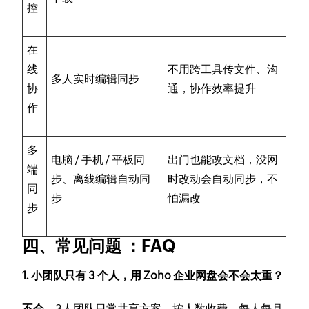
控
在
线
不用跨工具传文件、沟
多人实时编辑同步
协
通，协作效率提升
作
多
电脑 / 手机 / 平板同
出门也能改文档，没网
端
步、离线编辑自动同
时改动会自动同步，不
同
步
怕漏改
步
四、常见问题 ：FAQ
1. 小团队只有 3 个人，用 Zoho 企业网盘会不会太重？
不会。
3人团队日常共享方案，按人数收费，每人每月