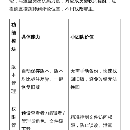
论，写这里突出优惠力度，对应成员会收到提醒，点
提醒直接跳转到评论位置，不用找改哪里。
功
能
具体能力
小团队价值
模
块
版
自动保存版本、版本
无需手动备份，快速找
本
对比标注差异、一键
回旧版，避免改错无法
管
恢复旧版
挽回
理
权
预设查看者 / 编辑者 /
限
精准控制文件访问权
管理员角色、文件级
管
限，防止误改、泄露
下载