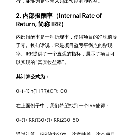
行，能够为企业带来超出预期的净收益。
2. 内部报酬率（Internal Rate of
Return, 简称 IRR）
内部报酬率是一种折现率，使得项目的净现值等
于零。换句话说，它是项目盈亏平衡点的贴现
率。IRR提供了一个直观的指标，展示了项目可
以实现的“真实收益率”。
其计算公式为：
0=t=1∑n(1+IRR)tCFt−C0
在上面例子中，我们希望找到一个IRR使得：
0=(1+IRR)130+(1+IRR)230−50
通过计算，IRR约为20%。这意味着，这个项目