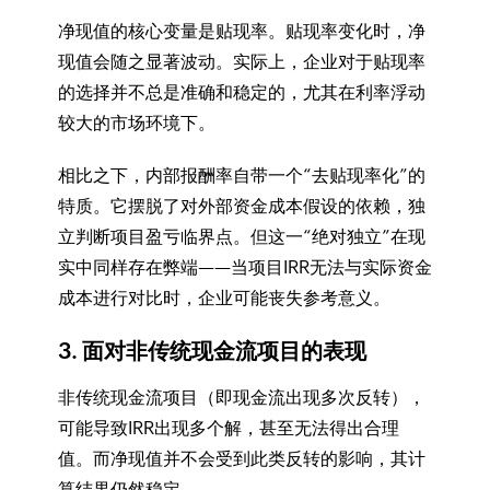
净现值的核心变量是贴现率。贴现率变化时，净
现值会随之显著波动。实际上，企业对于贴现率
的选择并不总是准确和稳定的，尤其在利率浮动
较大的市场环境下。
相比之下，内部报酬率自带一个“去贴现率化”的
特质。它摆脱了对外部资金成本假设的依赖，独
立判断项目盈亏临界点。但这一“绝对独立”在现
实中同样存在弊端——当项目IRR无法与实际资金
成本进行对比时，企业可能丧失参考意义。
3. 面对非传统现金流项目的表现
非传统现金流项目（即现金流出现多次反转），
可能导致IRR出现多个解，甚至无法得出合理
值。而净现值并不会受到此类反转的影响，其计
算结果仍然稳定。