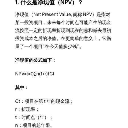
1. 什么是净现值（NPV）？
净现值（Net Present Value, 简称 NPV）是指对
某一投资项目，未来每个时间点可能产生的现金
流按照一定的折现率折现到现在的总和减去最初
投资成本之后的净值。在更简单的意义上，它衡
量了一个项目“在今天值多少钱”。
净现值的公式如下：
NPV=t=0∑n(1+r)tCt
其中：
Ct：项目在第 t 年的现金流；
r：折现率；
t：时间点（年）；
n：项目的总年限。