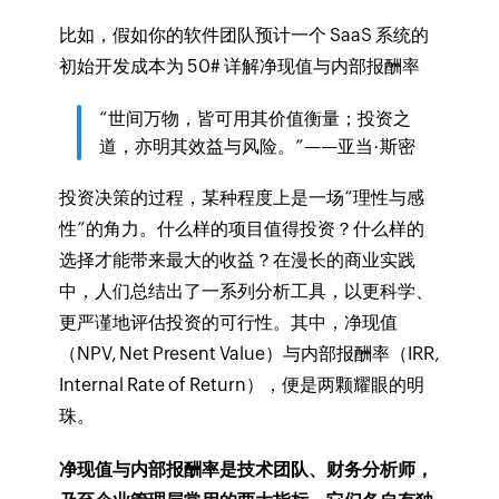
比如，假如你的软件团队预计一个 SaaS 系统的
初始开发成本为 50# 详解净现值与内部报酬率
“世间万物，皆可用其价值衡量；投资之
道，亦明其效益与风险。”——亚当·斯密
投资决策的过程，某种程度上是一场“理性与感
性”的角力。什么样的项目值得投资？什么样的
选择才能带来最大的收益？在漫长的商业实践
中，人们总结出了一系列分析工具，以更科学、
更严谨地评估投资的可行性。其中，净现值
（NPV, Net Present Value）与内部报酬率（IRR,
Internal Rate of Return），便是两颗耀眼的明
珠。
净现值与内部报酬率是技术团队、财务分析师，