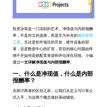
投资决策是一门深刻的艺术。净现值与内部报酬
率，不是对立的选择，而是互为补充的
项目管理
工具
。无论是软件项目的开发，硬件设备的部
署，还是数据中心的扩容，背后的核心问题始终
绕不开如何高效配置资源和评估潜在回报。小编
通过
一文详解净现值与内部报酬率
。
一、什么是净现值，什么是内部
报酬率？
在探讨两者的区别之前，让我们从定义与计算公
式入手，为这两个概念做好基础铺垫。