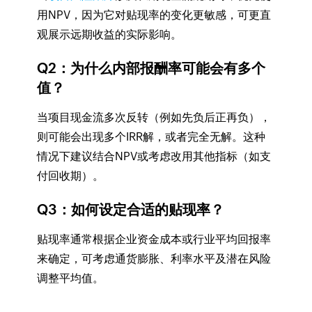
用NPV，因为它对贴现率的变化更敏感，可更直
观展示远期收益的实际影响。
Q2：为什么内部报酬率可能会有多个
值？
当项目现金流多次反转（例如先负后正再负），
则可能会出现多个IRR解，或者完全无解。这种
情况下建议结合NPV或考虑改用其他指标（如支
付回收期）。
Q3：如何设定合适的贴现率？
贴现率通常根据企业资金成本或行业平均回报率
来确定，可考虑通货膨胀、利率水平及潜在风险
调整平均值。