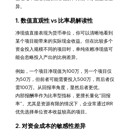
异。
1. 数值直观性 vs 比率易解读性
净现值直接表现为货币单位，你可以清晰地看到
某个项目能带来的实际现金收益。但在比较多个
资金投入规模不同的项目时，单纯依赖净现值可
能会忽略投入产出的比例差异。
例如，一个项目净现值为100万，另一个项目仅
为50万，但前者可能需要投入500万，而后者仅
需100万。从回报率角度，显然后者更优。
内部报酬率作为比率型指标，更擅长量化“回报
率”。尤其是资源有限的情况下，企业常通过IRR
优先选择单位资本收益较高的项目。
2. 对资金成本的敏感性差异