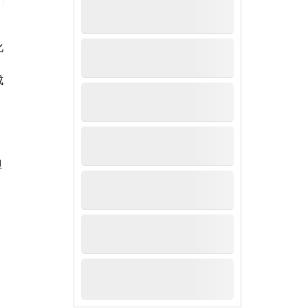
化
成
但