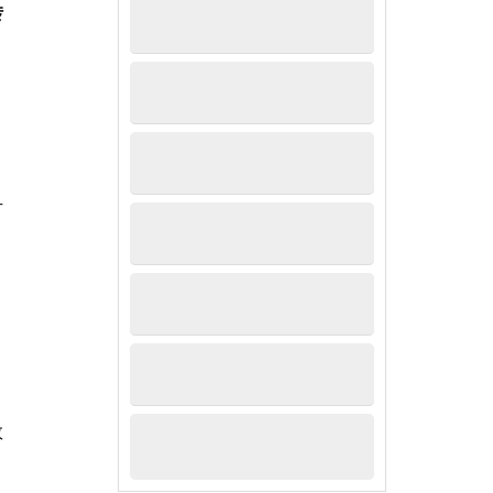
转
方
数
、