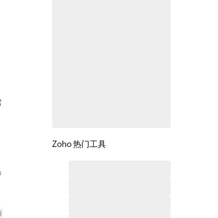
需
Zoho 热门工具
替