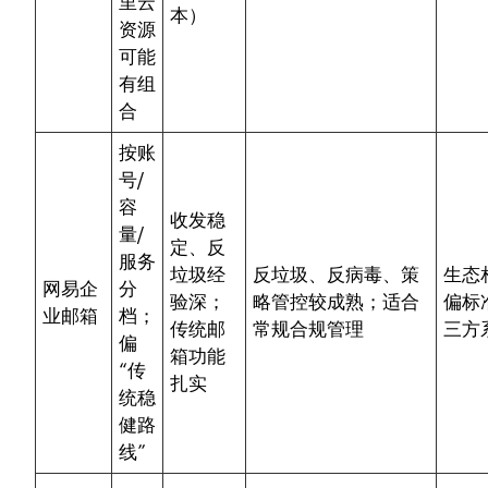
里云
本）
资源
可能
有组
合
按账
号/
容
收发稳
量/
定、反
服务
垃圾经
反垃圾、反病毒、策
生态
网易企
分
验深；
略管控较成熟；适合
偏标
业邮箱
档；
传统邮
常规合规管理
三方
偏
箱功能
“传
扎实
统稳
健路
线”