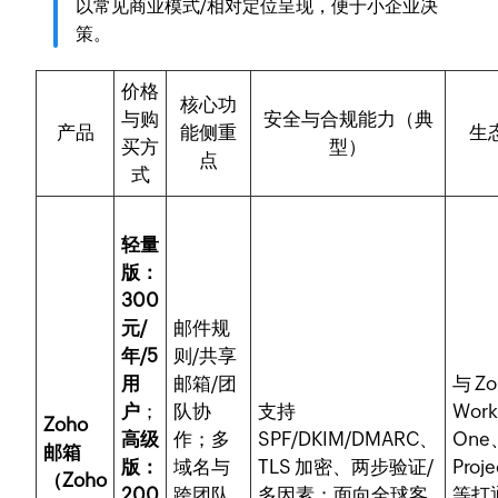
以常见商业模式/相对定位呈现，便于小企业决
策。
价格
核心功
与购
安全与合规能力（典
产品
能侧重
生
买方
型）
点
式
轻量
版：
300
元/
邮件规
年/5
则/共享
用
邮箱/团
与 Zo
户
；
队协
支持
Work
Zoho
高级
作；多
SPF/DKIM/DMARC、
One
邮箱
版：
域名与
TLS 加密、两步验证/
Proj
（Zoho
200
跨团队
多因素；面向全球客
等打