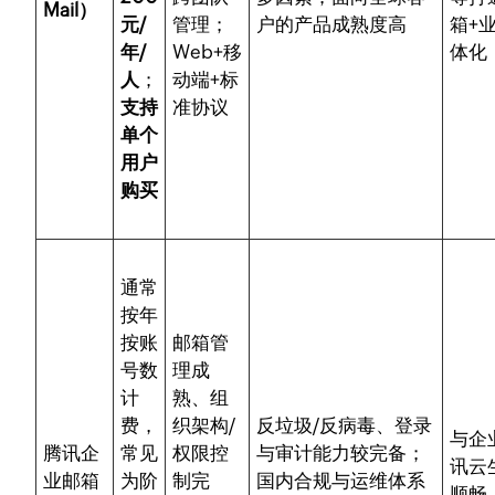
Mail）
元/
管理；
户的产品成熟度高
箱+
年/
Web+移
体化
人
；
动端+标
支持
准协议
单个
用户
购买
通常
按年
按账
邮箱管
号数
理成
计
熟、组
费，
织架构/
反垃圾/反病毒、登录
与企
腾讯企
常见
权限控
与审计能力较完备；
讯云
业邮箱
为阶
制完
国内合规与运维体系
顺畅