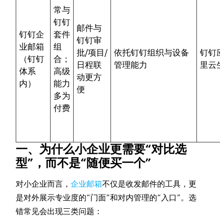
常与
钉钉
邮件与
钉钉企
套件
钉钉审
业邮箱
组
批/项目/
依托钉钉组织与设备
钉钉
（钉钉
合；
日程联
管理能力
里云
体系
高级
动更方
内）
能力
便
多为
付费
一、为什么小企业更需要“对比选
型”，而不是“随便买一个”
对小企业而言，
企业邮箱
不仅是收发邮件的工具，更
是对外展示专业度的“门面”和对内管理的“入口”。选
错常见会出现三类问题：