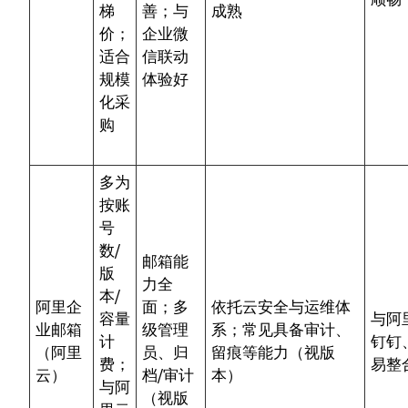
梯
善；与
成熟
价；
企业微
适合
信联动
规模
体验好
化采
购
多为
按账
号
数/
邮箱能
版
力全
本/
阿里企
面；多
依托云安全与运维体
容量
与阿
业邮箱
级管理
系；常见具备审计、
计
钉钉
（阿里
员、归
留痕等能力（视版
费；
易整
云）
档/审计
本）
与阿
（视版