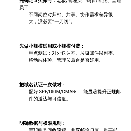
先确定 3 类账号
：老板/管理层、销售/客服、普通
员工
不同岗位对归档、共享、协作需求差异很
大，没必要“一刀切”。
先做小规模试用或小规模付费
：
重点测试：对外送达率、垃圾邮件误判率、
移动端体验、管理员后台是否好用。
把域名认证一次做对
：
配好 SPF/DKIM/DMARC，能显著提升正规邮
件的送达与可信度。
明确数据与权限规则
：
离职账号回收流程、共享邮箱归属、重要邮