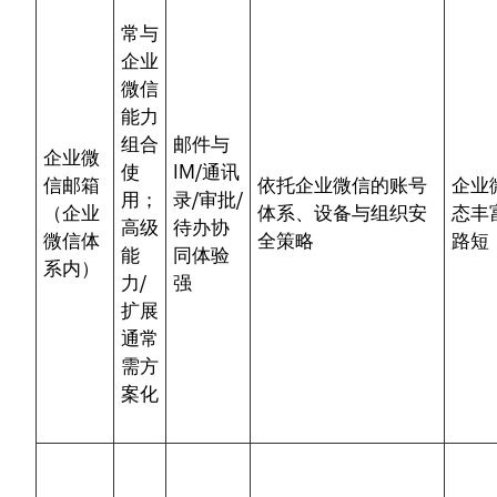
常与
企业
微信
能力
组合
邮件与
企业微
使
IM/通讯
信邮箱
依托企业微信的账号
企业
用；
录/审批/
（企业
体系、设备与组织安
态丰
高级
待办协
微信体
全策略
路短
能
同体验
系内）
力/
强
扩展
通常
需方
案化