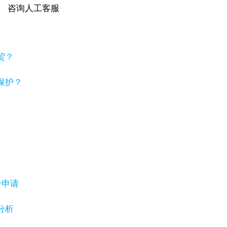
咨询人工客服
贸？
保护？
号申请
分析