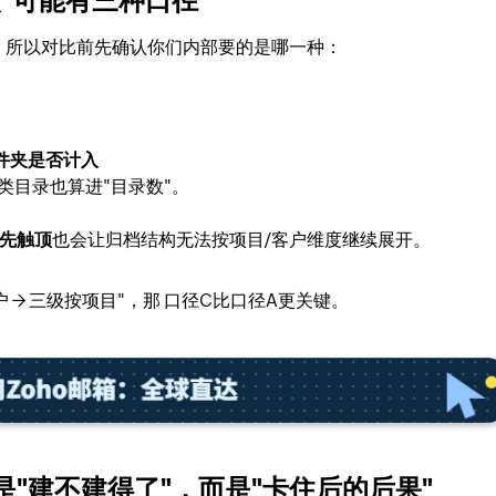
"可能有三种口径
，所以对比前先确认你们内部要的是哪一种：
文件夹是否计入
类目录也算进"目录数"。
先触顶
也会让归档结构无法按项目/客户维度继续展开。
 → 三级按项目"，那
口径C比口径A更关键
。
"建不建得了"，而是"卡住后的后果"