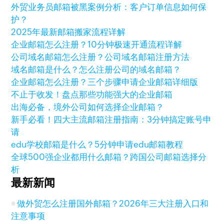
外贸业务员邮箱被黑案例分析：客户订单信息如何保
护？
2025年最新邮箱搬家流程详解
企业邮箱怎么注册？10分钟极速开通流程详解
公司域名邮箱怎么注册？公司域名邮箱注册方法
域名邮箱是什么？怎么注册公司的域名邮箱？
企业邮箱怎么注册？三个步骤申请企业邮箱详细版
不止于收发！盘点那些功能强大的企业邮箱
出海必备，境外公司如何选择企业邮箱？
新手必看！四大主流邮箱注册指南：3分钟搞定账号申
请
edu学校邮箱是什么？5分钟申请edu邮箱教程
全球500强企业都用什么邮箱？跨国公司邮箱选择分
析
最新新闻
做外贸怎么注册国外邮箱？2026年三大注册入口和
注意事项