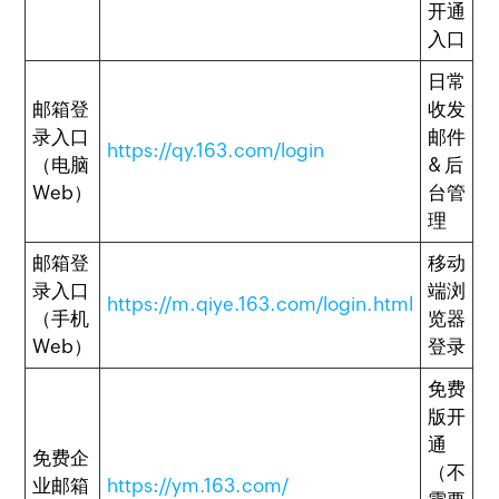
开通
入口
日常
邮箱登
收发
录入口
邮件
https://qy.163.com/login
（电脑
& 后
Web）
台管
理
邮箱登
移动
录入口
端浏
https://m.qiye.163.com/login.html
（手机
览器
Web）
登录
免费
版开
通
免费企
（不
业邮箱
https://ym.163.com/