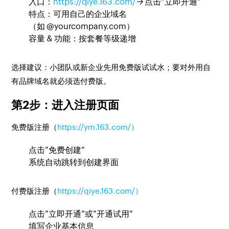
入口：
https://qiye.163.com/
→ 点击"立即开通"
特点：可用自己的企业域名
（如
@yourcompany.com
）
容量 & 功能：按套餐等级递增
选择建议
：小团队或新企业先用免费版试试水；要对外用自
有品牌域名就必须选付费版。
第2步：进入注册页面
免费版注册
（
https://ym.163.com/）
点击"免费创建"
系统自动跳转到创建界面
付费版注册
（
https://qiye.163.com/）
点击"立即开通"或"开通试用"
填写企业基本信息