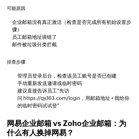
可能原因
企业邮箱没有真正激活（检查是否完成所有初始设置步
骤）
员工邮箱地址填错了
邮件被垃圾分类拦截
排查步骤
管理员登录后台，检查该员工账号是否已创建
手动重新发送邀请或临时密码
建议直接告诉员工"先访
问 https://qy.163.com/login，用邮箱地址 + 我给你
的临时密码试试登"
网易企业邮箱 vs Zoho企业邮箱：为
什么有人换掉网易？