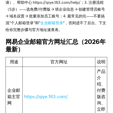
请）、帮助中心 https://qiye.163.com/help/；3.
注册流程
（5步）
——选免费/付费版 → 填企业信息 → 创建管理员账号
→ 域名设置 → 批量添加员工账号；4.
最常见的坑
——不要搞
混"个人邮箱登录"和"
企业邮箱登录
"，否则进不了后台。下文
给你完整步骤与官方地址速查表。
网易企业邮箱官方网址汇总（2026年
最新）
用途
官方网址
说明
产品
介
绍、
企业邮
付费
箱主官
https://qiye.163.com/
版咨
网
询、
立即