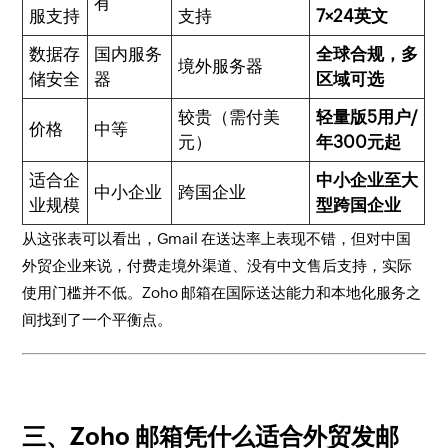
有
服支持
支持
7×24英文
数据存
国内服务
全球合规，多
境外服务器
储安全
器
区域可选
较贵（需付美
轻量版5用户/
价格
中等
元）
年300元起
适合企
中小企业至大
中小企业
跨国企业
业规模
型跨国企业
从这张表可以看出，Gmail 在送达率上表现不错，但对中国
外贸企业来说，付费走境外渠道、没有中文售后支持，实际
使用门槛并不低。Zoho 邮箱在国际送达能力和本地化服务之
间找到了一个平衡点。
三、Zoho 邮箱凭什么适合外贸发邮