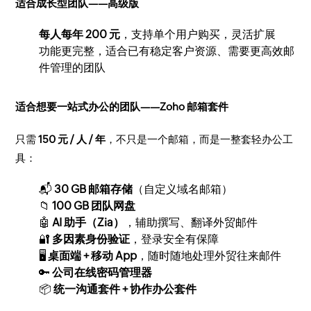
适合成长型团队——高级版
每人每年 200 元
，支持单个用户购买，灵活扩展
功能更完整，适合已有稳定客户资源、需要更高效邮
件管理的团队
适合想要一站式办公的团队——Zoho 邮箱套件
只需
150 元 / 人 / 年
，不只是一个邮箱，而是一整套轻办公工
具：
📬
30 GB 邮箱存储
（自定义域名邮箱）
📁
100 GB 团队网盘
🤖
AI 助手（Zia）
，辅助撰写、翻译外贸邮件
🔐
多因素身份验证
，登录安全有保障
🖥️
桌面端 + 移动 App
，随时随地处理外贸往来邮件
🔑
公司在线密码管理器
📦
统一沟通套件 + 协作办公套件