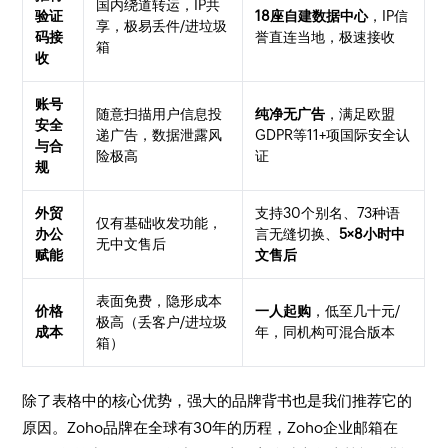
国内绕道转运，IP共
验证
18座自建数据中心
，IP信
享，极易丢件/进垃圾
码接
誉直连当地，极速接收
箱
收
账号
随意扫描用户信息投
纯净无广告
，满足欧盟
安全
递广告，数据泄露风
GDPR等11+项国际安全认
与合
险极高
证
规
外贸
支持30个别名、73种语
仅有基础收发功能，
办公
言无缝切换、
5×8小时中
无中文售后
赋能
文售后
表面免费，隐形成本
价格
一人起购
，低至几十元/
极高（丢客户/进垃圾
成本
年，同机构可混合版本
箱）
除了表格中的核心优势，强大的品牌背书也是我们推荐它的
原因。Zoho品牌在全球有30年的历程，Zoho企业邮箱在