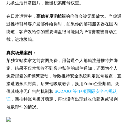
几条生活日常图片，慢慢积累账号权重。
在日常运营中，
高信誉度IP邮箱
的价值会被无限放大。当你通
过推特引导客户发邮件给你时，如果你的邮箱服务器在国内
绕道，客户发给你的重要询盘很可能因为IP信誉差被自动拦
截，进垃圾箱。
真实场景案例：
某独立站卖家之前贪图免费，用普通个人邮箱注册推特并绑
定。结果不仅常常收不到客户私信的邮件通知，还因为个人
免费邮箱的IP频繁变动，导致推特安全系统判定账号被盗，直
接遭遇永久封禁。后来他吸取教训，换用Zoho企业邮箱。凭
借其纯净无广告的机制和
ISO27001等11+项国际安全合规认
证
，新推特账号极其稳定，再也没有出现过收信延迟或误判
垃圾邮件的情况。