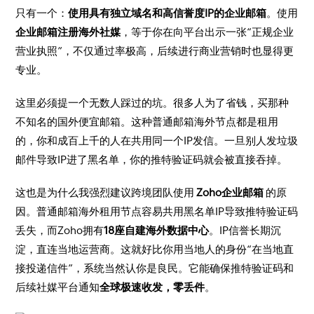
只有一个：
使用具有独立域名和高信誉度IP的企业邮箱
。使用
企业邮箱注册海外社媒
，等于你在向平台出示一张“正规企业
营业执照”，不仅通过率极高，后续进行商业营销时也显得更
专业。
这里必须提一个无数人踩过的坑。很多人为了省钱，买那种
不知名的国外便宜邮箱。这种普通邮箱海外节点都是租用
的，你和成百上千的人在共用同一个IP发信。一旦别人发垃圾
邮件导致IP进了黑名单，你的推特验证码就会被直接吞掉。
这也是为什么我强烈建议跨境团队使用
Zoho企业邮箱
的原
因。普通邮箱海外租用节点容易共用黑名单IP导致推特验证码
丢失，而Zoho拥有
18座自建海外数据中心
。IP信誉长期沉
淀，直连当地运营商。这就好比你用当地人的身份“在当地直
接投递信件”，系统当然认你是良民。它能确保推特验证码和
后续社媒平台通知
全球极速收发，零丢件
。