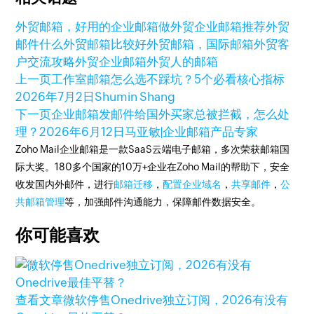
外贸邮箱，好用的企业邮箱
做外贸企业邮箱推荐
外贸
邮件
什么外贸邮箱比较好
外贸邮箱，国际邮箱
外贸客
户交流攻略
外贸企业邮箱
外贸人的邮箱
上一页
工作室邮箱怎么选不踩坑？5个必看核心指标
2026年7月2日
Shumin Shang
下一页
企业邮箱发邮件给国外买家总被拦截，怎么处
理？
2026年6月12日
马亚敏|企业邮箱产品专家
Zoho Mail企业邮箱是一款SaaS云端电子邮箱，多次荣获邮箱国
际大奖。180多个国家的10万+企业在Zoho Mail的帮助下，安全
收发国内外邮件，进行
邮箱迁移
，
配置企业域名
，
共享邮件
，
公
共邮箱管理
等，加强邮件沟通能力，保障邮件数据安全。
你可能喜欢
查看文章
微软停售Onedrive独立订阅，2026有没有