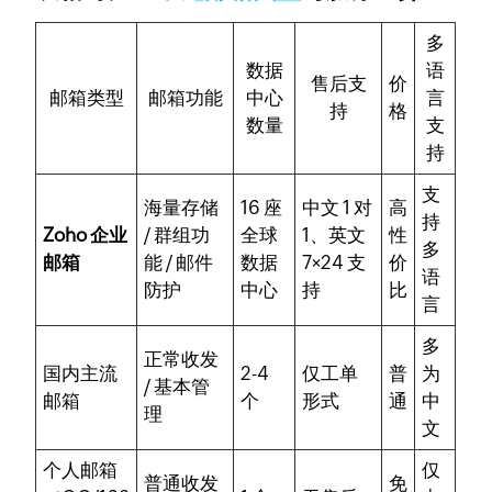
多
数据
语
售后支
价
邮箱类型
邮箱功能
中心
言
持
格
数量
支
持
支
海量存储
16 座
中文 1 对
高
持
Zoho 企业
/ 群组功
全球
1、英文
性
多
邮箱
能 / 邮件
数据
7×24 支
价
语
防护
中心
持
比
言
多
正常收发
国内主流
2-4
仅工单
普
为
/ 基本管
邮箱
个
形式
通
中
理
文
个人邮箱
仅
普通收发
免