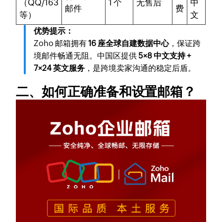
（QQ/163
1 个
无售后
中
邮件
费
等）
文
优势提示：
Zoho 邮箱拥有
16 座全球自建数据中心
，保证跨
境邮件畅通无阻。中国区提供
5×8 中文支持 +
7×24 英文服务
，是跨境卖家沟通的稳定后盾。
二、如何正确准备和设置邮箱？