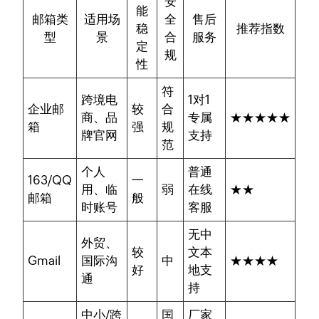
安
能
邮箱类
适用场
全
售后
稳
推荐指数
型
景
合
服务
定
规
性
符
跨境电
1对1
企业邮
较
合
商、品
专属
★★★★★
箱
强
规
牌官网
支持
范
个人
普通
163/QQ
一
用、临
弱
在线
★★
邮箱
般
时账号
客服
无中
外贸、
较
文本
Gmail
国际沟
中
★★★★
好
地支
通
持
中小/跨
国
厂家