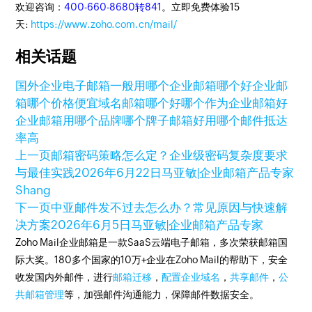
欢迎咨询：
400-660-8680转841
。立即免费体验15
天:
https://www.zoho.com.cn/mail/
相关话题
国外企业电子邮箱一般用哪个
企业邮箱哪个好
企业邮
箱哪个价格便宜
域名邮箱哪个好
哪个作为企业邮箱好
企业邮箱用哪个品牌
哪个牌子邮箱好用
哪个邮件抵达
率高
上一页
邮箱密码策略怎么定？企业级密码复杂度要求
与最佳实践
2026年6月22日
马亚敏|企业邮箱产品专家
Shang
下一页
中亚邮件发不过去怎么办？常见原因与快速解
决方案
2026年6月5日
马亚敏|企业邮箱产品专家
Zoho Mail企业邮箱是一款SaaS云端电子邮箱，多次荣获邮箱国
际大奖。180多个国家的10万+企业在Zoho Mail的帮助下，安全
收发国内外邮件，进行
邮箱迁移
，
配置企业域名
，
共享邮件
，
公
共邮箱管理
等，加强邮件沟通能力，保障邮件数据安全。