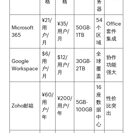
格
格
务
器
¥21/
54
¥35/
Office
Microsoft
用
50GB-
个
用户/
套件
365
户/
1TB
区
月
集成
月
域
$6/
全
$12/
协作
Google
用
30GB-
球
用户/
功能
Workspace
户/
2TB
覆
月
强大
月
盖
16
¥60/
座
¥200/
性价
用
5GB-
数
Zoho邮箱
用户/
比突
户/
100GB
据
年
出
年
中
心