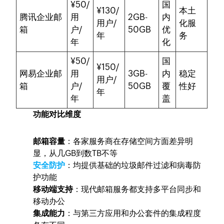
¥50/
国
¥130/
本土
腾讯企业邮
用
2GB-
内
用户/
化服
箱
户/
50GB
优
年
务
年
化
¥50/
国
¥150/
网易企业邮
用
3GB-
内
稳定
用户/
箱
户/
50GB
覆
性好
年
年
盖
功能对比维度
邮箱容量
：各家服务商在存储空间方面差异明
显，从几GB到数TB不等
安全防护
：均提供基础的垃圾邮件过滤和病毒防
护功能
移动端支持
：现代邮箱服务都支持多平台同步和
移动办公
集成能力
：与第三方应用和办公套件的集成程度