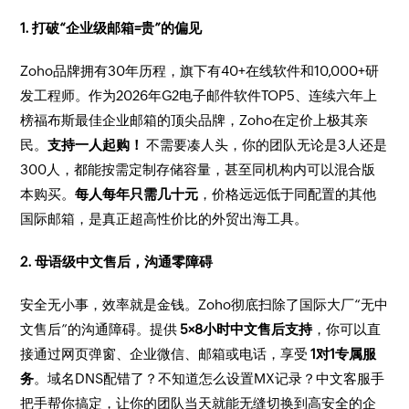
1. 打破“企业级邮箱=贵”的偏见
Zoho品牌拥有30年历程，旗下有40+在线软件和10,000+研
发工程师。作为2026年G2电子邮件软件TOP5、连续六年上
榜福布斯最佳企业邮箱的顶尖品牌，Zoho在定价上极其亲
民。
支持一人起购！
不需要凑人头，你的团队无论是3人还是
300人，都能按需定制存储容量，甚至同机构内可以混合版
本购买。
每人每年只需几十元
，价格远远低于同配置的其他
国际邮箱，是真正超高性价比的外贸出海工具。
2. 母语级中文售后，沟通零障碍
安全无小事，效率就是金钱。Zoho彻底扫除了国际大厂“无中
文售后”的沟通障碍。提供
5×8小时中文售后支持
，你可以直
接通过网页弹窗、企业微信、邮箱或电话，享受
1对1专属服
务
。域名DNS配错了？不知道怎么设置MX记录？中文客服手
把手帮你搞定，让你的团队当天就能无缝切换到高安全的企