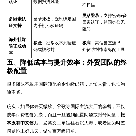
认证
数据扫描风险
不扫描
灵活登录
，支持密码+多
多因素认
登录死板，强制绑定国
因素认证，跨国办公无
证支持
内手机号验证码
阻碍
海外社媒
极低，经常收不到验证
极高
，高信誉直连IP，
验证成功
码或被秒封
外贸防封指南标配工具
率
五、降低成本与提升效率：外贸团队的终
极配置
很多团队不敢用国际顶配的企业级邮箱，是怕太贵，也怕沟
通不畅。
确实，如果你去买微软、谷歌等国际主流大厂的套餐，不仅
按年付费套餐冗杂，而且一旦遇到配置问题或封号问题，
根
本没有中文售后
。发英文工单往往石沉大海，或者因为时差
问题拖上好几天，错失百万级订单。