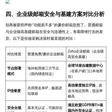
四、企业级邮箱安全与基建方案对比分析
别再被那些声称“功能差不多”的廉价邮箱忽悠了。普通邮箱
与企业级高基建邮箱在安全与连通性上，有着降维打击的差
异。以下是你做采购决策时最直观的对比：
Zoho企业邮箱（企业级
对比维度
普通免费/廉价企业邮箱
高安全基建）
全球18座自建数据中心
节点部署
海外租用第三方节点
（在客户家门口本地寄
模式
（国内绕道转运）
信）
高信誉度独立IP池
，直
共用黑名单IP，极易进
IP信誉度
连当地运营商，抵达率
垃圾箱
极高
满足欧盟GDPR等11+项
安全合规
基本无认证，可能存在
国内外安全认证
，纯净