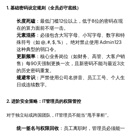
1. 基础密码设定规则（全员必守底线）
长度死磕
：最低门槛12位以上，低于8位的密码在现
在的算力面前不堪一击。
元素混搭
：必须包含大写字母、小写字母、数字和特
殊符号（如 @, #, $, %）。绝对禁止使用 Admin123
这种典型的弱口令。
更新频率
：核心业务岗位（如财务、高管、大客户销
售）每90天强制更换一次，且新密码不能与最近3次
的历史密码重复。
规避常识
：严禁使用公司名拼音、员工工号、个人生
日或连续数字。
2. 进阶安全策略：IT管理员的权限管控
对于独立站或跨国团队，IT管理员不能当“甩手掌柜”。
统一签名与权限回收
：员工离职时，管理员必须能一