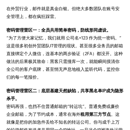
在外贸行业，邮件就是真金白银。但绝大多数团队在账号安
全管理上，都在疯狂踩雷。
密码管理雷区一：全员共用简单密码，防线形同虚设。
“为了方便大家记忆，我们就用 公司名+123 作为统一密码。”
这是很多初创外贸团队IT管理的现状。甚至很多业务员的邮箱
直接绑定个人微信，连基本的两步验证（2FA）都没开。这种
做法的后果极其致命：黑客只需撞库一次，就能瞬间摸清你
全公司的客户底牌，甚至悄无声息地植入监听代码，监控你
们的每一笔报价。
密码管理雷区二：底层基建天然缺陷，共享黑名单IP成为隐形
杀手。
密码再强，也挡不住普通邮箱的“转运坑”。普通免费或廉价
企业邮箱，为了节约成本，通常在海外
租用第三方节点
。这
就像是把你的加急件丢给不知名的转运公司。你与成千上万
的垃圾邮件发送者共用同一个IP地址。一旦这个IP被海外运营