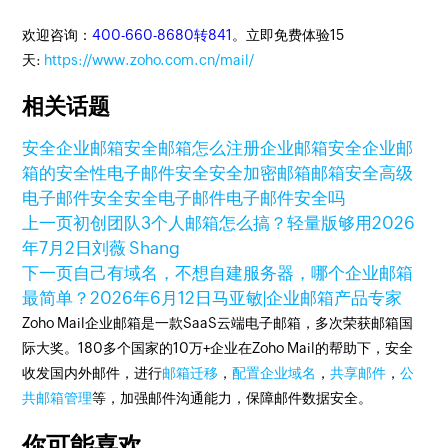
欢迎咨询：
400-660-8680转841
。立即免费体验15
天:
https://www.zoho.com.cn/mail/
相关话题
安全企业邮箱
安全邮箱怎么注册
企业邮箱安全
企业邮
箱的安全性
电子邮件安全
安全加密邮箱
邮箱安全
高级
电子邮件安全
安全电子邮件
电子邮件安全吗
上一页
初创团队3个人邮箱怎么搞？轻量版够用
2026
年7月2日
刘薇 Shang
下一页
自己有域名，不想自建服务器，哪个企业邮箱
最简单？
2026年6月12日
马亚敏|企业邮箱产品专家
Zoho Mail企业邮箱是一款SaaS云端电子邮箱，多次荣获邮箱国
际大奖。180多个国家的10万+企业在Zoho Mail的帮助下，安全
收发国内外邮件，进行
邮箱迁移
，
配置企业域名
，
共享邮件
，
公
共邮箱管理
等，加强邮件沟通能力，保障邮件数据安全。
你可能喜欢