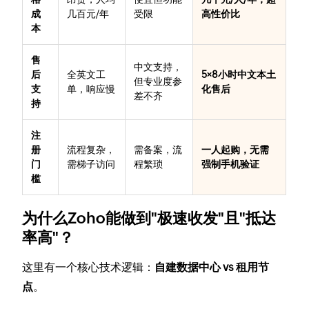
成
几百元/年
受限
高性价比
本
售
中文支持，
后
全英文工
5×8小时中文本土
但专业度参
支
单，响应慢
化售后
差不齐
持
注
册
流程复杂，
需备案，流
一人起购，无需
门
需梯子访问
程繁琐
强制手机验证
槛
为什么Zoho能做到"极速收发"且"抵达
率高"？
这里有一个核心技术逻辑：
自建数据中心 vs 租用节
点
。