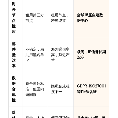
海
外
节
租用第三方
租用节点，
全球18座自建数
点
节点
跨境绕道
据中心
性
质
邮
件
不稳定，易
海外退信率
极高，IP信誉长期
抵
共用黑名单
高，延迟严
沉淀
达
IP
重
率
数
据
符合国际标
隐私合规程
GDPR+ISO27001
合
准，但国内
度不一
等11+项认证
规
访问慢
性
价
格
昂贵，人均
便宜但功能
几十元/人/年，超