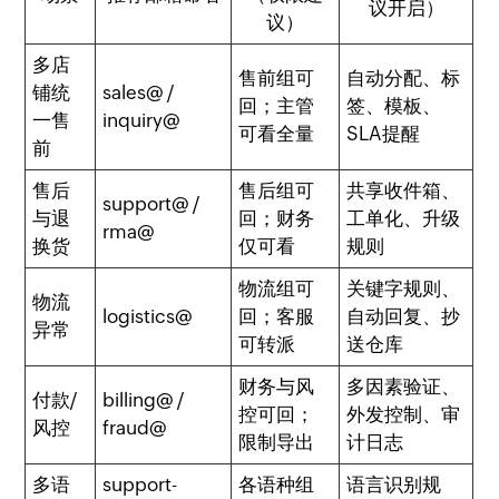
议开启）
议）
多店
售前组可
自动分配、标
铺统
sales@ /
回；主管
签、模板、
一售
inquiry@
可看全量
SLA提醒
前
售后
售后组可
共享收件箱、
support@ /
与退
回；财务
工单化、升级
rma@
换货
仅可看
规则
物流组可
关键字规则、
物流
logistics@
回；客服
自动回复、抄
异常
可转派
送仓库
财务与风
多因素验证、
付款/
billing@ /
控可回；
外发控制、审
风控
fraud@
限制导出
计日志
多语
support-
各语种组
语言识别规