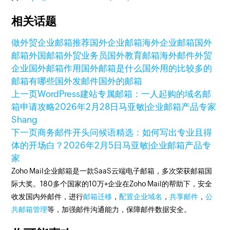
相关话题
做外贸企业邮箱推荐
国外企业邮箱
海外企业邮箱
国外
邮箱
外国邮箱
外贸业务员
国外教育邮箱
海外邮件
外贸
企业
国外邮箱作用
国外邮箱是什么
国外用的比较多的
邮箱有哪些
国外发邮件
国外的邮箱
上一页
WordPress建站专属邮箱：一人起购的域名邮
箱申请攻略
2026年2月28日
马亚敏|企业邮箱产品专家
Shang
下一页
商务邮件开头问候语精选：如何写出专业且得
体的开场白？
2026年2月5日
马亚敏|企业邮箱产品专
家
Zoho Mail企业邮箱是一款SaaS云端电子邮箱，多次荣获邮箱国
际大奖。180多个国家的10万+企业在Zoho Mail的帮助下，安全
收发国内外邮件，进行
邮箱迁移
，
配置企业域名
，
共享邮件
，
公
共邮箱管理
等，加强邮件沟通能力，保障邮件数据安全。