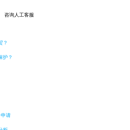
咨询人工客服
贸？
保护？
号申请
分析