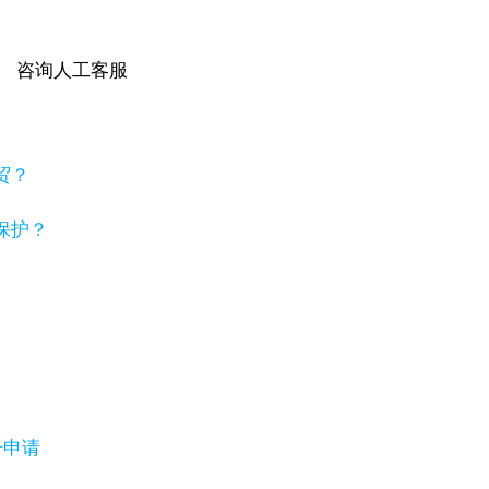
咨询人工客服
贸？
保护？
号申请