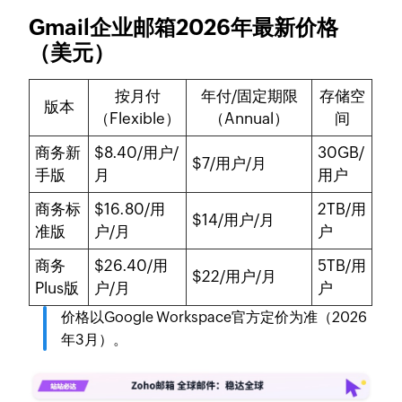
Gmail企业邮箱2026年最新价格
（美元）
按月付
年付/固定期限
存储空
版本
（Flexible）
（Annual）
间
商务新
$8.40/用户/
30GB/
$7/用户/月
手版
月
用户
商务标
$16.80/用
2TB/用
$14/用户/月
准版
户/月
户
商务
$26.40/用
5TB/用
$22/用户/月
Plus版
户/月
户
价格以Google Workspace官方定价为准（2026
年3月）。