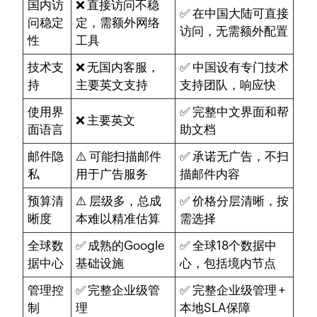
国内访
❌ 直接访问不稳
✅
在中国大陆可直接
问稳定
定，需额外网络
访问，无需额外配置
性
工具
技术支
❌ 无国内客服，
✅
中国设有专门技术
持
主要英文支持
支持团队，响应快
使用界
✅
完整中文界面和帮
❌ 主要英文
面语言
助文档
邮件隐
⚠️ 可能扫描邮件
✅
承诺无广告，不扫
私
用于广告服务
描邮件内容
预算清
⚠️ 层级多，总成
✅
价格分层清晰，按
晰度
本难以精准估算
需选择
全球数
✅ 成熟的Google
✅
全球18个数据中
据中心
基础设施
心，包括境内节点
管理控
✅ 完整企业级管
✅
完整企业级管理 +
制
理
本地SLA保障