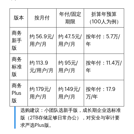
年付/固定
折算年预算
版本
按月付
期限
（100人为例）
商务
约
56.9元/
约
47.5元/
按年付：
5.7万/
新手
用户/月
用户/月
年
版
商务
约
113.9
约
95元/
按年付：
11.4万/
标准
元/用户/月
用户/月
年
版
商务
约
179元/
约
149元/
按年付：
17.9
Plus
用户/月
用户/月
万/年
版
选购建议
：小团队选新手版，成长期企业选标准
版（2TB存储足够日常办公），对安全与审计要
求严选Plus版。