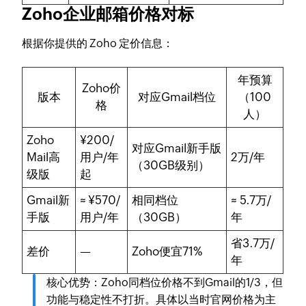
Zoho企业邮箱价格对标
根据你提供的 Zoho 定价信息：
年预算
Zoho价
版本
对应Gmail档位
（100
格
人）
Zoho
¥200/
对应Gmail新手版
Mail高
用户/年
2万/年
（30GB级别）
级版
起
Gmail新
≈ ¥570/
相同档位
≈
5.7万/
手版
用户/年
（30GB）
年
省3.7万/
差价
—
Zoho便宜71%
年
核心优势
：Zoho同档位价格
不到Gmail的1/3
，但
功能与稳定性不打折。具体以当时官网价格为主