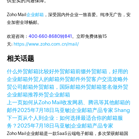
供坚实的沟通保障。
Zoho Mail
企业邮箱
，深受国内外企业一致喜爱。纯净无广告，安
全加密全球畅邮。
欢迎咨询：
400-660-8680转841
。立即免费体验15
天:
https://www.zoho.com.cn/mail/
相关话题
什么外贸邮箱比较好
外贸邮箱前缀
外贸邮箱，好用的
企业邮箱
外贸人的邮箱
外贸邮件
外贸客户交流攻略
外
贸公司邮箱
外贸邮箱，国际邮箱
外贸邮箱签名
做外贸
企业邮箱推荐
外贸企业邮箱
上一页
如何从Zoho Mail收发网易、腾讯等其他邮箱的
邮件
2025年7月18日
马亚敏|企业邮箱产品专家 Shang
下一页
从个人到企业：如何选择最适合你的邮箱服
务？
2025年7月18日
马亚敏|企业邮箱产品专家
Zoho Mail企业邮箱是一款SaaS云端电子邮箱，多次荣获邮箱国