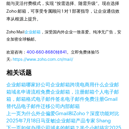
能与灵活付费模式，实现 “按需选择、随需升级”。现在选择
Zoho 邮箱，可享受专属顾问 1 对 1 部署指导，让企业通信效
率从根源上提升。
Zoho Mail
企业邮箱
，深受国内外企业一致喜爱。纯净无广告，安
全加密全球畅邮。
欢迎咨询：
400-660-8680转841
。立即免费体验15
天:
https://www.zoho.com.cn/mail/
相关话题
企业邮箱哪家好
公司企业邮箱
跨境电商用什么企业邮
箱
域名申请流程
免费企业邮箱，注册邮箱
个人电子邮
箱，邮箱格式
电子邮件签名
电子邮件免费注册
Gmail
替代品
电子邮件迁移
公司内部邮箱
上一页
为什么外企偏爱Gmail和Zoho？深度功能对比
2025年7月18日
马亚敏|企业邮箱产品专家 Shang
下一页
如何办理公司域名的邮箱？半个小时搞定
2025