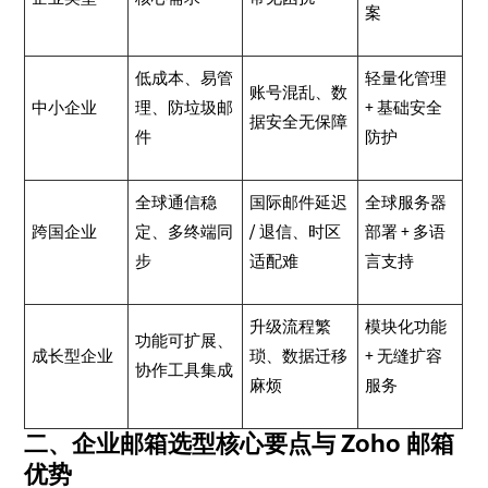
案
低成本、易管
轻量化管理
账号混乱、数
中小企业
理、防垃圾邮
+ 基础安全
据安全无保障
件
防护
全球通信稳
国际邮件延迟
全球服务器
跨国企业
定、多终端同
/ 退信、时区
部署 + 多语
步
适配难
言支持
升级流程繁
模块化功能
功能可扩展、
成长型企业
琐、数据迁移
+ 无缝扩容
协作工具集成
麻烦
服务
二、企业邮箱选型核心要点与 Zoho 邮箱
优势