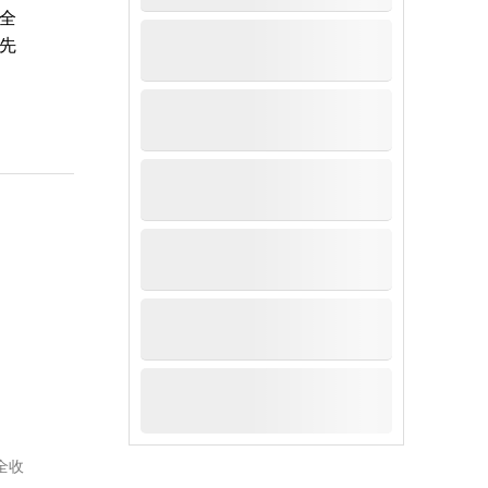
全
先
全收