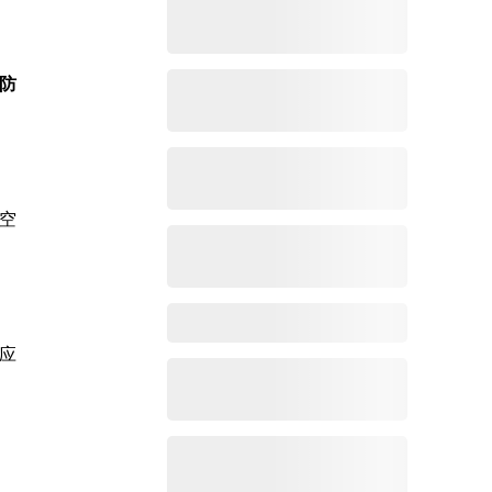
防
空
应
，