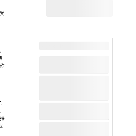
受
最新新闻
。
借
你
优
。
持
业