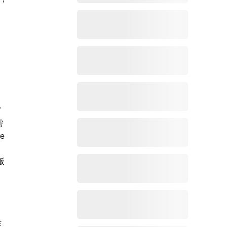
了
需
e
版
作