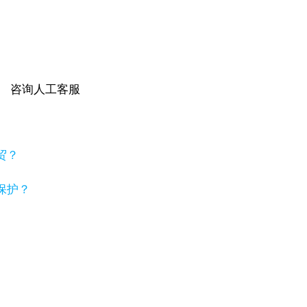
咨询人工客服
贸？
保护？