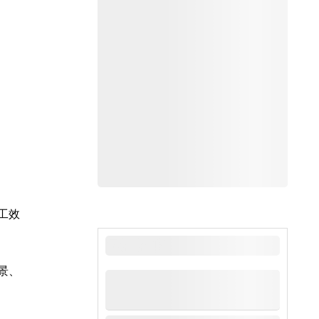
工效
最新新闻
景、