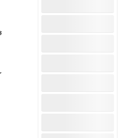
够
了
，