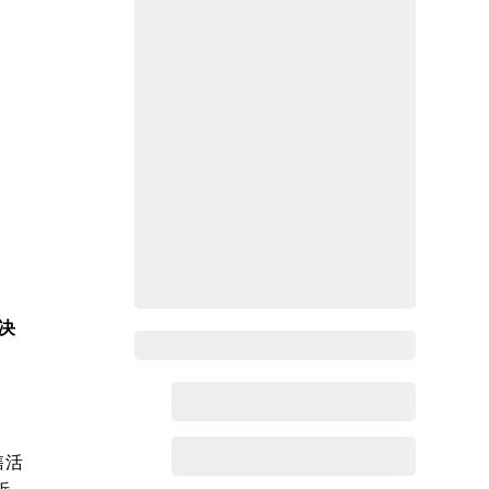
解决
Zoho百科
售活