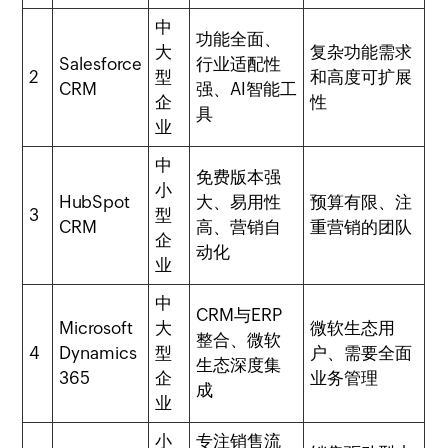
中
功能全面、
大
复杂功能需求
Salesforce
行业适配性
2
型
和高度可扩展
CRM
强、AI智能工
企
性
具
业
中
免费版本强
小
HubSpot
大、易用性
预算有限、注
3
型
CRM
高、营销自
重营销的团队
企
动化
业
中
CRM与ERP
Microsoft
大
微软生态用
整合、微软
4
Dynamics
型
户、需要全面
生态深度集
365
企
业务管理
成
业
小
专注销售流