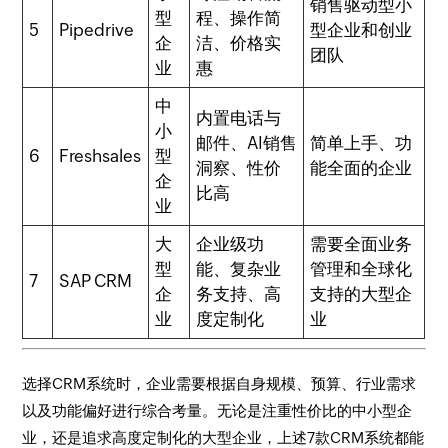
销售驱动型小
型
程、操作简
5
Pipedrive
型企业和创业
企
洁、价格实
团队
业
惠
中
内置电话与
小
邮件、AI销售
简单上手、功
6
Freshsales
型
洞察、性价
能全面的企业
企
比高
业
大
企业级功
需要全面业务
型
能、复杂业
管理和全球化
7
SAP CRM
企
务支持、高
支持的大型企
业
度定制化
业
选择CRM系统时，企业需要根据自身规模、预算、行业需求
以及功能偏好进行综合考量。无论是注重性价比的中小型企
业，还是追求高度定制化的大型企业，上述7款CRM系统都能