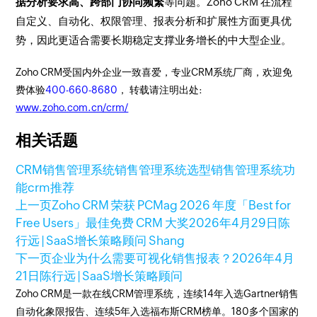
据分析要求高、跨部门协同频繁
等问题。Zoho CRM 在流程
自定义、自动化、权限管理、报表分析和扩展性方面更具优
势，因此更适合需要长期稳定支撑业务增长的中大型企业。
Zoho CRM受国内外企业一致喜爱，专业CRM系统厂商，欢迎免
费体验
400-660-8680
， 转载请注明出处:
www.zoho.com.cn/crm/
相关话题
CRM销售管理系统
销售管理系统选型
销售管理系统功
能
crm推荐
上一页
Zoho CRM 荣获 PCMag 2026 年度「Best for
Free Users」最佳免费 CRM 大奖
2026年4月29日
陈
行远 | SaaS增长策略顾问 Shang
下一页
企业为什么需要可视化销售报表？
2026年4月
21日
陈行远 | SaaS增长策略顾问
Zoho CRM是一款在线CRM管理系统，连续14年入选Gartner销售
自动化象限报告、连续5年入选福布斯CRM榜单。180多个国家的