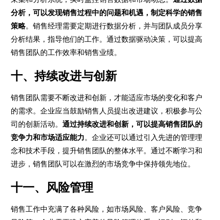
分析，可以发现销售过程中的问题和机遇，制定科学的销售
策略
。销售经理需要定期进行数据分析，并与团队成员分享
分析结果，指导他们的工作。通过数据驱动决策，可以提高
销售团队的工作效率和销售业绩。
十、持续改进与创新
销售团队需要不断改进和创新，才能适应市场的变化和客户
的需求。企业应当鼓励销售人员提出改进建议，积极参与公
司的创新活动。
通过持续改进和创新，可以提高销售团队的
竞争力和市场适应能力
。企业还可以通过引入先进的管理理
念和技术手段，提升销售团队的整体水平。通过不断学习和
进步，销售团队可以在激烈的市场竞争中保持领先地位。
十一、风险管理
销售工作中充满了各种风险，如市场风险、客户风险、竞争