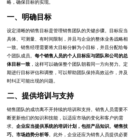
略，确保目标的实现。
一、明确目标
设定清晰的销售目标是管理销售团队的关键步骤。目标应当
具体、可测量、有时间限制，并且与企业的整体业务战略相
一致。销售经理需要将大目标分解为小目标，并且分配给每
个团队成员。
每个销售人员的个人目标应与团队和公司的总
体目标一致
，这样可以确保整个团队朝着同一方向努力。定
期进行目标评估和调整，可以帮助团队保持高效运作，并及
时纠正可能出现的问题。
二、提供培训与支持
销售团队的成功离不开持续的培训和支持。销售人员需要不
断更新他们的知识和技能，以适应市场的变化和客户的需
求。
企业应当提供系统的培训计划，包括产品知识、销售技
巧、市场趋势分析等
。此外，企业还应为销售人员提供必要