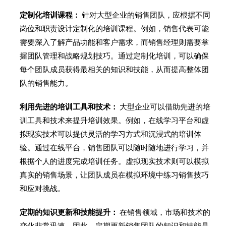
定制化培训课程：
针对大型企业的销售团队，应根据不同
岗位和职责设计定制化的培训课程。例如，销售代表可能
需要深入了解产品功能和客户需求，而销售经理则需要掌
握团队管理和战略规划技巧。通过定制化培训，可以确保
每个团队成员获得最相关的知识和技能，从而提高整体团
队的销售能力。
利用先进的培训工具和技术：
大型企业可以借助先进的培
训工具和技术来提升培训效果。例如，在线学习平台和虚
拟现实技术可以提供灵活的学习方式和沉浸式的培训体
验。通过在线平台，销售团队可以随时随地进行学习，并
根据个人的进度完成培训任务。虚拟现实技术则可以模拟
真实的销售场景，让团队成员在模拟环境中练习销售技巧
和应对挑战。
定期的知识更新和技能提升：
在销售领域，市场和技术的
变化非常迅速。因此，定期更新销售团队的知识和技能是