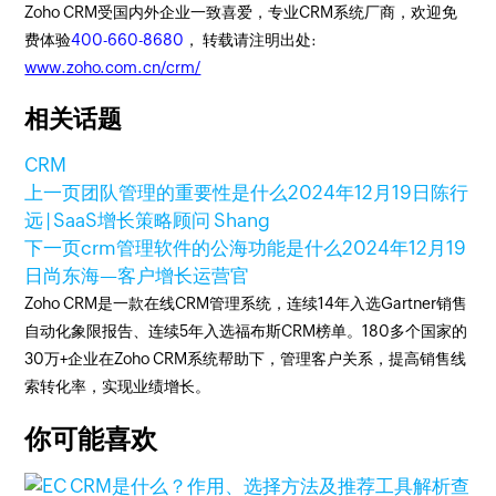
Zoho CRM受国内外企业一致喜爱，专业CRM系统厂商，欢迎免
费体验
400-660-8680
， 转载请注明出处:
www.zoho.com.cn/crm/
相关话题
CRM
上一页
团队管理的重要性是什么
2024年12月19日
陈行
远 | SaaS增长策略顾问 Shang
下一页
crm管理软件的公海功能是什么
2024年12月19
日
尚东海—客户增长运营官
Zoho CRM是一款在线CRM管理系统，连续14年入选Gartner销售
自动化象限报告、连续5年入选福布斯CRM榜单。180多个国家的
30万+企业在Zoho CRM系统帮助下，管理客户关系，提高销售线
索转化率，实现业绩增长。
你可能喜欢
查