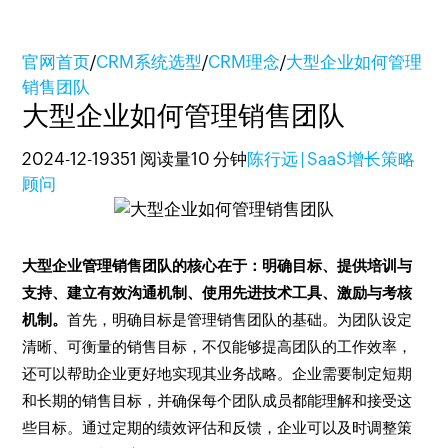
官网首页
/
CRM系统选型
/
CRM理念
/
大型企业如何管理
销售团队
大型企业如何管理销售团队
2024-12-19
351 阅读量
10 分钟
陈行远 | SaaS增长策略
顾问
大型企业管理销售团队的核心在于：明确目标、提供培训与
支持、建立有效沟通机制、使用先进技术工具、激励与考核
机制。
首先，明确目标是管理销售团队的基础。为团队设定
清晰、可衡量的销售目标，不仅能够提高团队的工作效率，
还可以帮助企业更好地实现其业务战略。企业需要制定短期
和长期的销售目标，并确保每个团队成员都能理解和接受这
些目标。通过定期的绩效评估和反馈，企业可以及时调整策