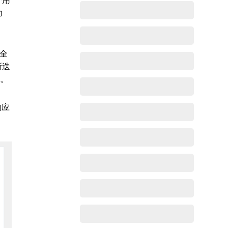
个用
功
且全
新迭
L。
响应