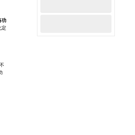
络功
化定
还不
功