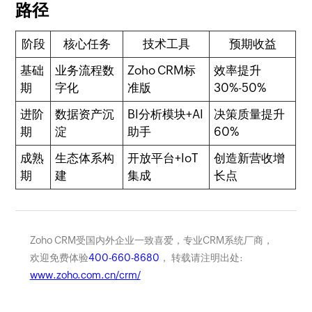
路径
阶段
核心任务
技术工具
预期收益
基础
业务流程数
Zoho CRM标
效率提升
期
字化
准版
30%-50%
进阶
数据资产沉
BI分析模块+AI
决策质量提升
期
淀
助手
60%
成熟
生态体系构
开放平台+IoT
创造新营收增
期
建
集成
长点
Zoho CRM受国内外企业一致喜爱，专业CRM系统厂商，
欢迎免费体验
400-660-8680
， 转载请注明出处:
www.zoho.com.cn/crm/