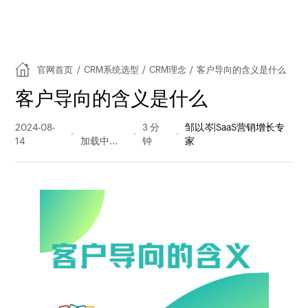
官网首页
/
CRM系统选型
/
CRM理念
/
客户导向的含义是什么
客户导向的含义是什么
2024-08-
755 阅读
3 分
邹以岑|SaaS营销增长专
14
量
钟
家