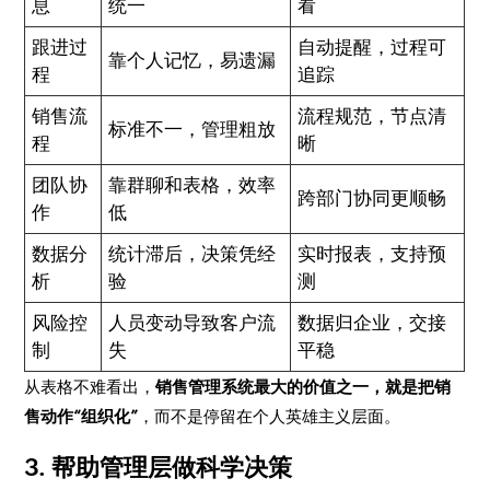
息
统一
看
跟进过
自动提醒，过程可
靠个人记忆，易遗漏
程
追踪
销售流
流程规范，节点清
标准不一，管理粗放
程
晰
团队协
靠群聊和表格，效率
跨部门协同更顺畅
作
低
数据分
统计滞后，决策凭经
实时报表，支持预
析
验
测
风险控
人员变动导致客户流
数据归企业，交接
制
失
平稳
从表格不难看出，
销售管理系统最大的价值之一，就是把销
售动作“组织化”
，而不是停留在个人英雄主义层面。
3. 帮助管理层做科学决策