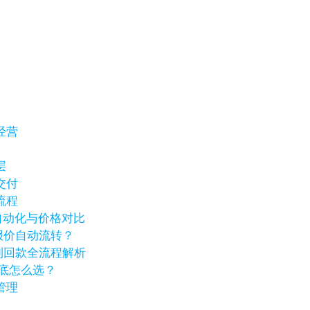
经营
层
交付
流程
销自动化与价格对比
报价自动流转？
到回款全流程解析
到底怎么选？
管理