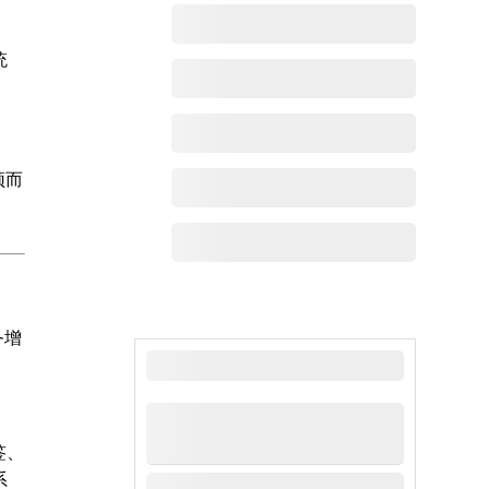
统
颖而
务增
最新动态
签、
系