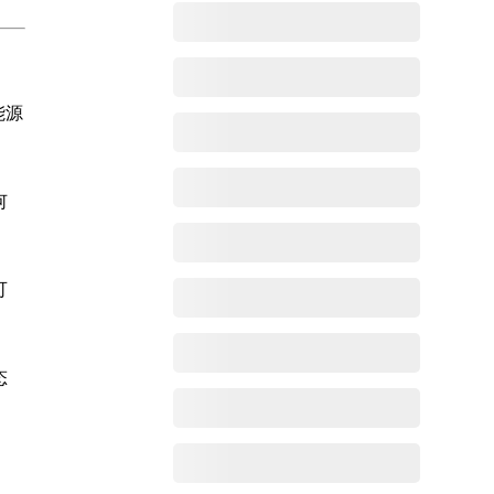
能源
何
可
态