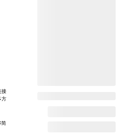
连接
Zoho百科
多方
够简