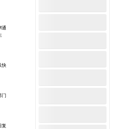
M通
生
以快
部门
回复