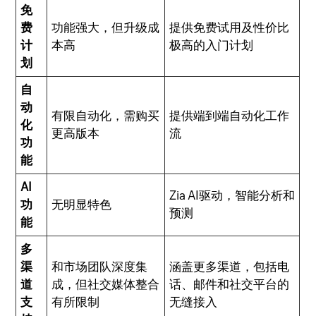
免
费
功能强大，但升级成
提供免费试用及性价比
计
本高
极高的入门计划
划
自
动
有限自动化，需购买
提供端到端自动化工作
化
更高版本
流
功
能
AI
Zia AI驱动，智能分析和
功
无明显特色
预测
能
多
渠
和市场团队深度集
涵盖更多渠道，包括电
道
成，但社交媒体整合
话、邮件和社交平台的
支
有所限制
无缝接入