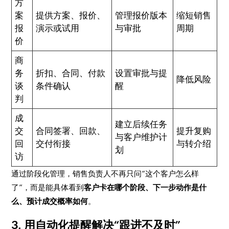
方
案
提供方案、报价、
管理报价版本
缩短销售
报
演示或试用
与审批
周期
价
商
务
折扣、合同、付款
设置审批与提
降低风险
谈
条件确认
醒
判
成
建立后续任务
交
合同签署、回款、
提升复购
与客户维护计
回
交付衔接
与转介绍
划
访
通过阶段化管理，销售负责人不再只问“这个客户怎么样
了”，而是能具体看到
客户卡在哪个阶段、下一步动作是什
么、预计成交概率如何
。
3. 用自动化提醒解决“跟进不及时”