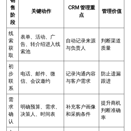
销
售
CRM 管理重
关键动作
管理价值
阶
点
段
线
表单、活动、广
索
自动记录来源
判断渠道
告、转介绍进入线
获
与负责人
质量
索池
取
初
步
电话、邮件、微
记录沟通内容
防止遗漏
联
信、会议邀约
与客户需求
跟进
系
需
提升商机
求
明确预算、需求、
补充客户画像
判断准确
确
决策人、时间表
和采购条件
率
认