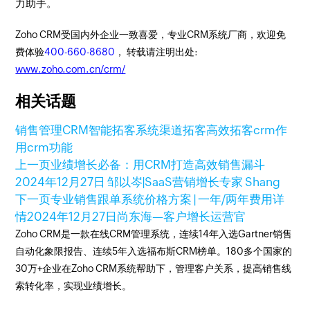
力助手。
Zoho CRM受国内外企业一致喜爱，专业CRM系统厂商，欢迎免
费体验
400-660-8680
， 转载请注明出处:
www.zoho.com.cn/crm/
相关话题
销售管理
CRM
智能拓客系统
渠道拓客
高效拓客
crm作
用
crm功能
上一页
业绩增长必备：用CRM打造高效销售漏斗
2024年12月27日
邹以岑|SaaS营销增长专家 Shang
下一页
专业销售跟单系统价格方案 | 一年/两年费用详
情
2024年12月27日
尚东海—客户增长运营官
Zoho CRM是一款在线CRM管理系统，连续14年入选Gartner销售
自动化象限报告、连续5年入选福布斯CRM榜单。180多个国家的
30万+企业在Zoho CRM系统帮助下，管理客户关系，提高销售线
索转化率，实现业绩增长。