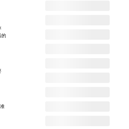
存
后的
要
测准