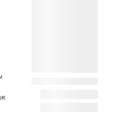
M
Zoho百科
流程