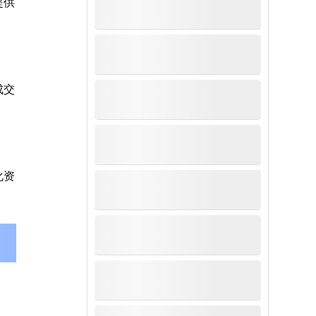
提供
成交
化资