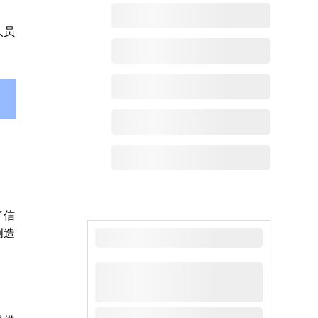
人员
了信
创造
最新动态