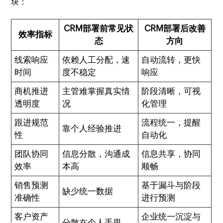
块：
CRM部署前常见状
CRM部署后改善
效率指标
态
方向
线索响应
依赖人工分配，速
自动流转，更快
时间
度不稳定
响应
商机推进
主管难掌握真实情
阶段清晰，可视
透明度
况
化管理
跟进规范
流程统一，提醒
靠个人经验推进
性
自动化
团队协同
信息分散，沟通成
信息共享，协同
效率
本高
顺畅
销售预测
基于漏斗与阶段
缺少统一数据
准确性
进行预测
客户资产
企业统一沉淀与
分散在个人手里